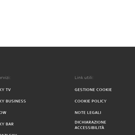
rvizi:
Link utili:
KY TV
GESTIONE COOKIE
KY BUSINESS
COOKIE POLICY
OW
NOTE LEGALI
DICHIARAZIONE
KY BAR
ACCESSIBILITÀ