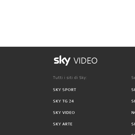
VIDEO
Tutti i siti di Sky:
Se
SKY SPORT
S
SKY TG 24
S
SKY VIDEO
N
SKY ARTE
S