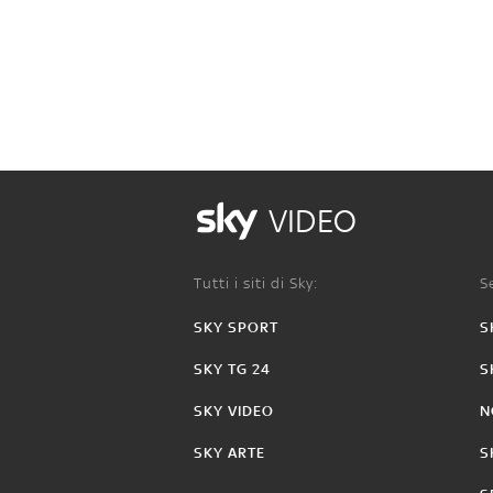
VIDEO
Tutti i siti di Sky:
Se
SKY SPORT
S
SKY TG 24
S
SKY VIDEO
N
SKY ARTE
S