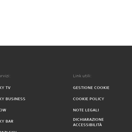
rvizi:
Link utili:
KY TV
GESTIONE COOKIE
KY BUSINESS
COOKIE POLICY
OW
NOTE LEGALI
DICHIARAZIONE
KY BAR
ACCESSIBILITÀ