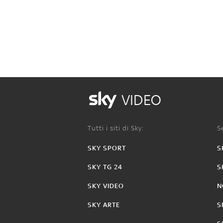
VIDEO
Tutti i siti di Sky:
Se
SKY SPORT
S
SKY TG 24
S
SKY VIDEO
N
SKY ARTE
S