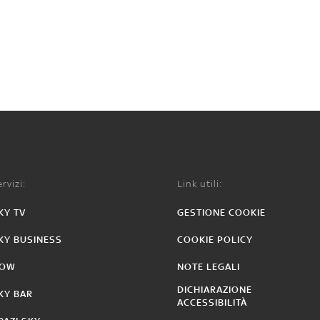
rvizi:
Link utili:
KY TV
GESTIONE COOKIE
KY BUSINESS
COOKIE POLICY
OW
NOTE LEGALI
DICHIARAZIONE
KY BAR
ACCESSIBILITÀ