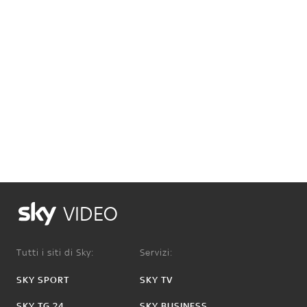
VIDEO
Tutti i siti di Sky:
Servizi:
SKY SPORT
SKY TV
SKY TG 24
SKY BUSINESS