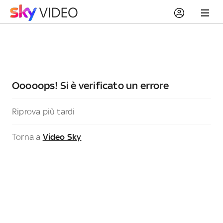
Ooooops! Si è verificato un errore
Riprova più tardi
Torna a
Video Sky