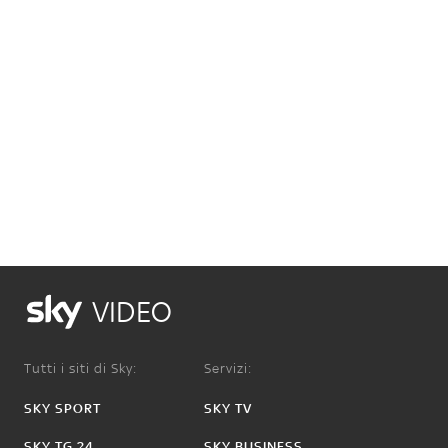
VIDEO
Tutti i siti di Sky:
Servizi:
SKY SPORT
SKY TV
SKY TG 24
SKY BUSINESS