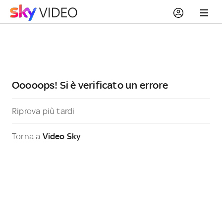
Ooooops! Si è verificato un errore
Riprova più tardi
Torna a
Video Sky