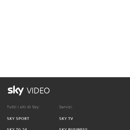
VIDEO
Tutti i siti di Sky:
Servizi:
SKY SPORT
SKY TV
SKY TG 24
SKY BUSINESS