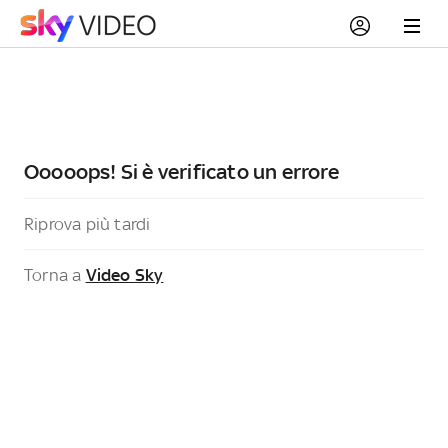
Ooooops! Si è verificato un errore
Riprova più tardi
Torna a
Video Sky