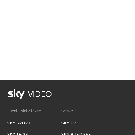
VIDEO
Tutti i siti di Sky:
Servizi:
SKY SPORT
SKY TV
SKY TG 24
SKY BUSINESS