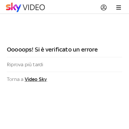
Ooooops! Si è verificato un errore
Riprova più tardi
Torna a
Video Sky