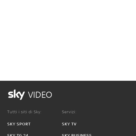
VIDEO
Tutti i siti di Sky:
Servizi:
SKY SPORT
SKY TV
SKY TG 24
SKY BUSINESS