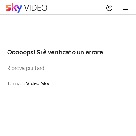
Ooooops! Si è verificato un errore
Riprova più tardi
Torna a
Video Sky