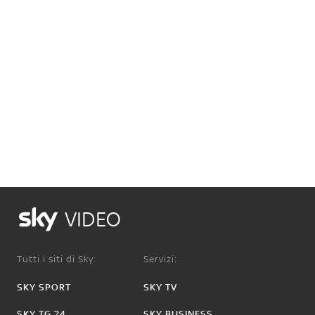
VIDEO
Tutti i siti di Sky:
Servizi:
SKY SPORT
SKY TV
SKY TG 24
SKY BUSINESS