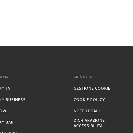
rvizi:
Link utili:
KY TV
GESTIONE COOKIE
KY BUSINESS
COOKIE POLICY
OW
NOTE LEGALI
DICHIARAZIONE
KY BAR
ACCESSIBILITÀ