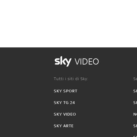
VIDEO
Tutti i siti di Sky:
Se
SKY SPORT
S
SKY TG 24
S
SKY VIDEO
N
SKY ARTE
S