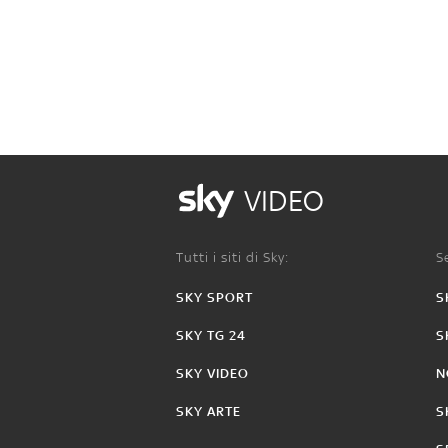
VIDEO
Tutti i siti di Sky:
Se
SKY SPORT
S
SKY TG 24
S
SKY VIDEO
N
SKY ARTE
S