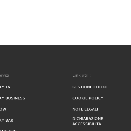
rvizi:
Link utili:
KY TV
GESTIONE COOKIE
KY BUSINESS
COOKIE POLICY
OW
NOTE LEGALI
DICHIARAZIONE
KY BAR
ACCESSIBILITÀ