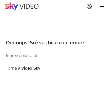
Ooooops! Si è verificato un errore
Riprova più tardi
Torna a
Video Sky