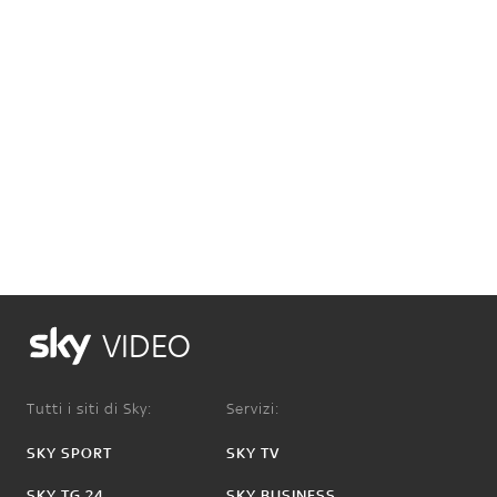
VIDEO
Tutti i siti di Sky:
Servizi:
SKY SPORT
SKY TV
SKY TG 24
SKY BUSINESS