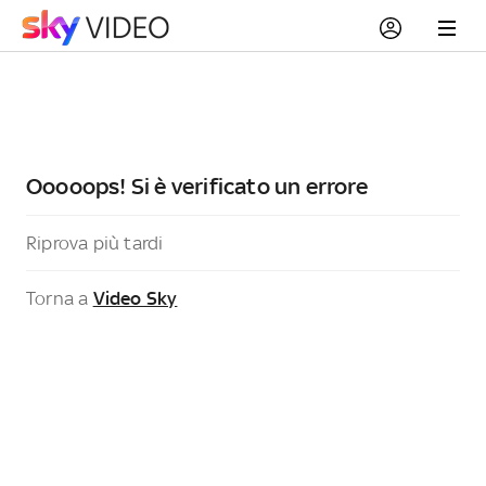
Ooooops! Si è verificato un errore
Riprova più tardi
Torna a
Video Sky