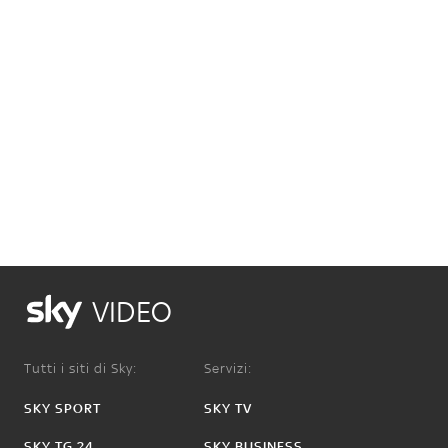
VIDEO
Tutti i siti di Sky:
Servizi:
SKY SPORT
SKY TV
SKY TG 24
SKY BUSINESS