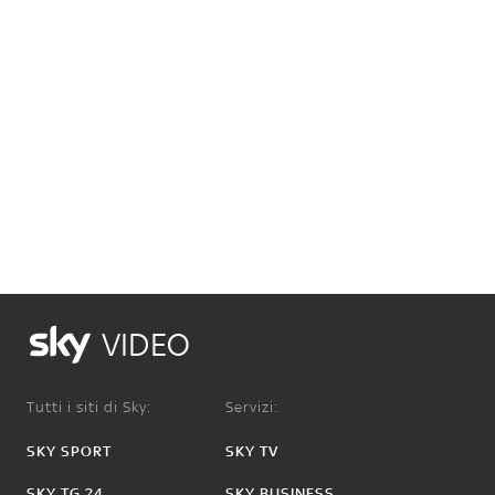
VIDEO
Tutti i siti di Sky:
Servizi:
SKY SPORT
SKY TV
SKY TG 24
SKY BUSINESS