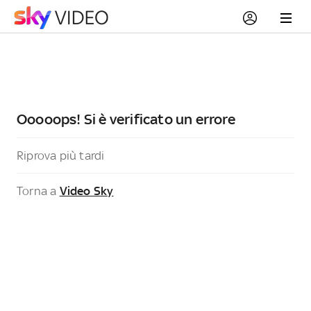
Ooooops! Si è verificato un errore
Riprova più tardi
Torna a
Video Sky