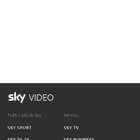
VIDEO
Tutti i siti di Sky:
Servizi:
SKY SPORT
SKY TV
SKY TG 24
SKY BUSINESS