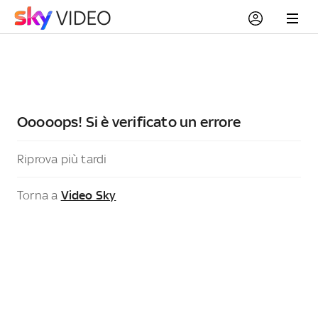
Ooooops! Si è verificato un errore
Riprova più tardi
Torna a
Video Sky