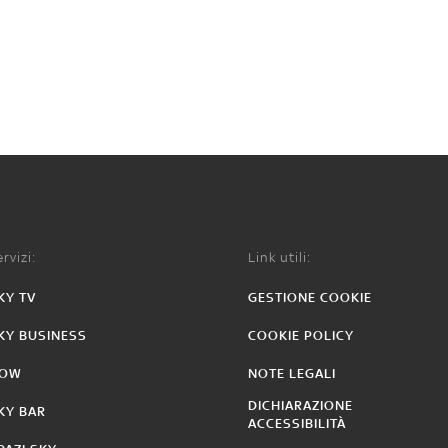
rvizi:
Link utili:
KY TV
GESTIONE COOKIE
KY BUSINESS
COOKIE POLICY
OW
NOTE LEGALI
DICHIARAZIONE
KY BAR
ACCESSIBILITÀ