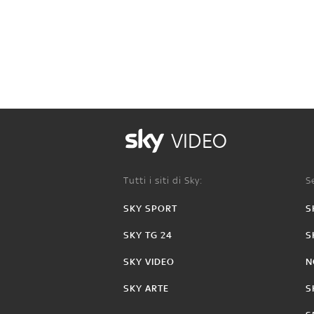
VIDEO
Tutti i siti di Sky:
Se
SKY SPORT
S
SKY TG 24
S
SKY VIDEO
N
SKY ARTE
S