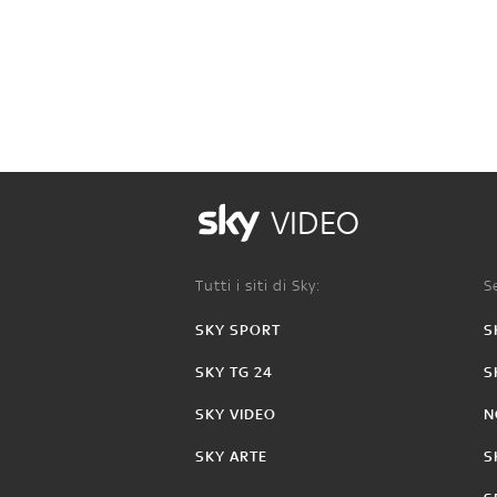
VIDEO
Tutti i siti di Sky:
Se
SKY SPORT
S
SKY TG 24
S
SKY VIDEO
N
SKY ARTE
S