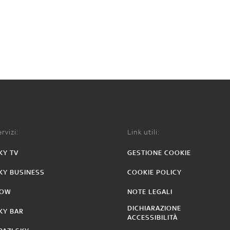
rvizi:
Link utili:
KY TV
GESTIONE COOKIE
KY BUSINESS
COOKIE POLICY
OW
NOTE LEGALI
DICHIARAZIONE
KY BAR
ACCESSIBILITÀ