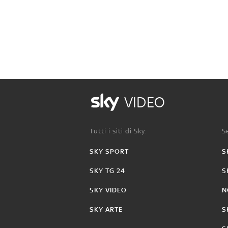
VIDEO
Tutti i siti di Sky:
Se
SKY SPORT
S
SKY TG 24
S
SKY VIDEO
N
SKY ARTE
S