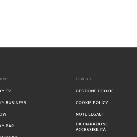
rvizi:
Link utili:
KY TV
GESTIONE COOKIE
KY BUSINESS
COOKIE POLICY
OW
NOTE LEGALI
DICHIARAZIONE
KY BAR
ACCESSIBILITÀ