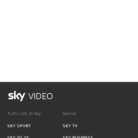
VIDEO
Tutti i siti di Sky:
Servizi:
SKY SPORT
SKY TV
SKY TG 24
SKY BUSINESS