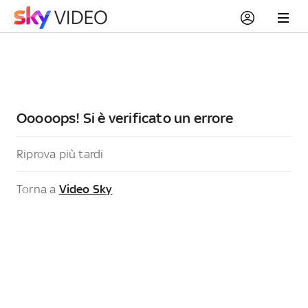
Ooooops! Si è verificato un errore
Riprova più tardi
Torna a
Video Sky