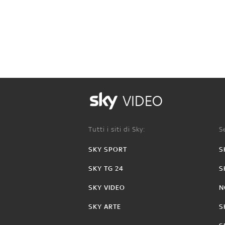
VIDEO
Tutti i siti di Sky:
Se
SKY SPORT
S
SKY TG 24
S
SKY VIDEO
N
SKY ARTE
S