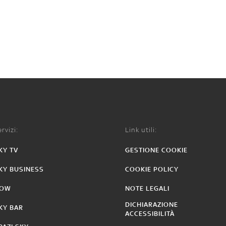
rvizi:
Link utili:
KY TV
GESTIONE COOKIE
KY BUSINESS
COOKIE POLICY
OW
NOTE LEGALI
DICHIARAZIONE
KY BAR
ACCESSIBILITÀ