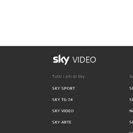
VIDEO
Tutti i siti di Sky:
Se
SKY SPORT
S
SKY TG 24
S
SKY VIDEO
N
SKY ARTE
S