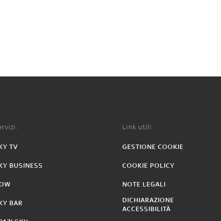
rvizi:
Link utili:
KY TV
GESTIONE COOKIE
KY BUSINESS
COOKIE POLICY
OW
NOTE LEGALI
DICHIARAZIONE
KY BAR
ACCESSIBILITÀ