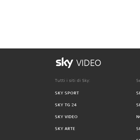
VIDEO
Tutti i siti di Sky:
Se
SKY SPORT
S
SKY TG 24
S
SKY VIDEO
N
SKY ARTE
S