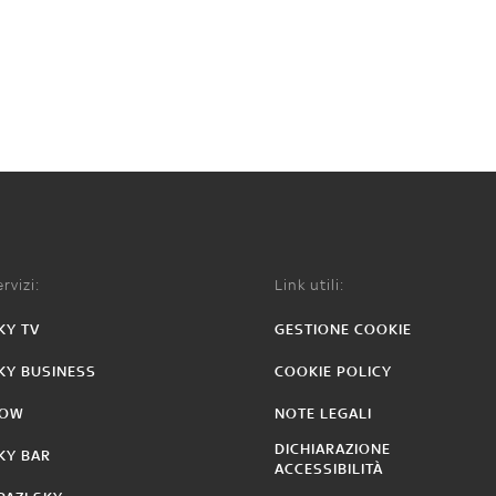
rvizi:
Link utili:
KY TV
GESTIONE COOKIE
KY BUSINESS
COOKIE POLICY
OW
NOTE LEGALI
DICHIARAZIONE
KY BAR
ACCESSIBILITÀ