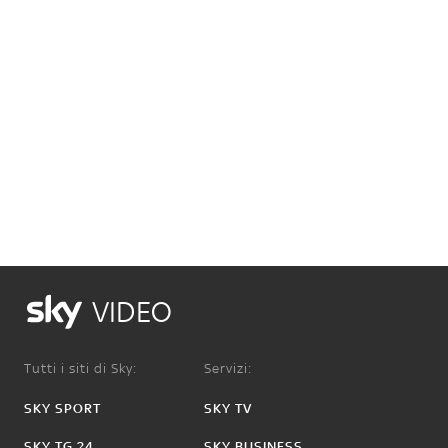
VIDEO
Tutti i siti di Sky:
Servizi:
SKY SPORT
SKY TV
SKY TG 24
SKY BUSINESS