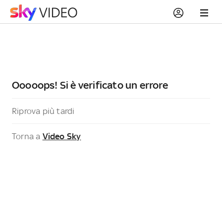
Ooooops! Si è verificato un errore
Riprova più tardi
Torna a
Video Sky