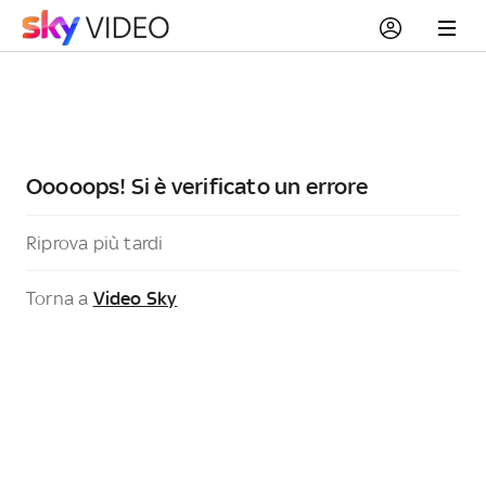
Ooooops! Si è verificato un errore
Riprova più tardi
Torna a
Video Sky