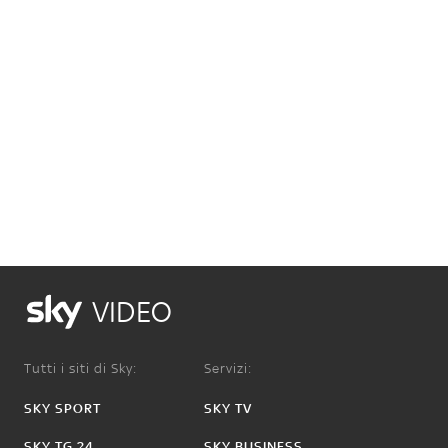
VIDEO
Tutti i siti di Sky:
Servizi:
SKY SPORT
SKY TV
SKY TG 24
SKY BUSINESS