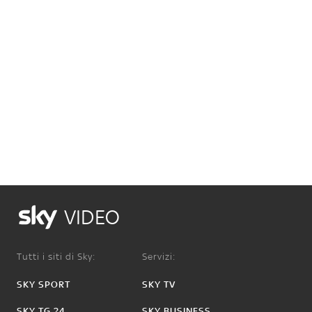
VIDEO
Tutti i siti di Sky:
Servizi:
SKY SPORT
SKY TV
SKY TG 24
SKY BUSINESS