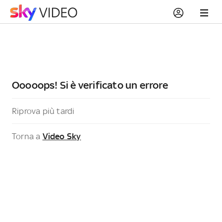
Ooooops! Si è verificato un errore
Riprova più tardi
Torna a
Video Sky