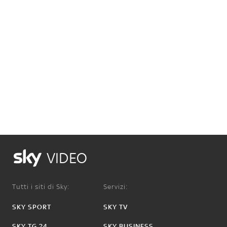
VIDEO
Tutti i siti di Sky:
Servizi:
SKY SPORT
SKY TV
SKY TG 24
SKY BUSINESS