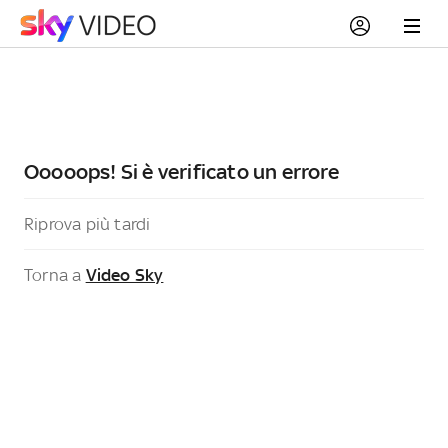
Ooooops! Si è verificato un errore
Riprova più tardi
Torna a
Video Sky