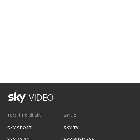
VIDEO
Tutti i siti di Sky:
Servizi:
SKY SPORT
SKY TV
SKY TG 24
SKY BUSINESS