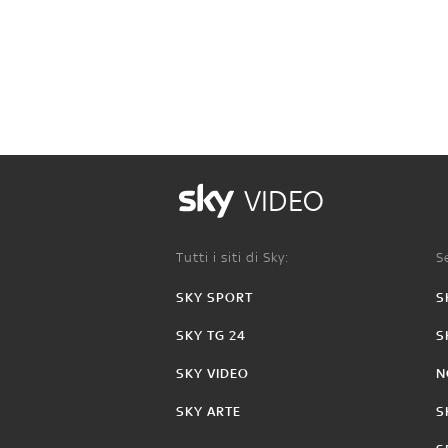
VIDEO
Tutti i siti di Sky:
Se
SKY SPORT
S
SKY TG 24
S
SKY VIDEO
N
SKY ARTE
S