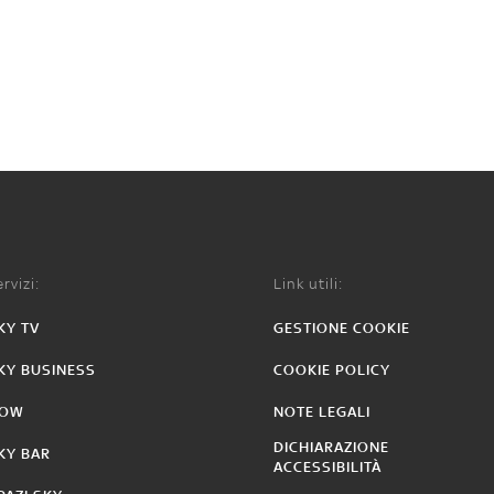
rvizi:
Link utili:
KY TV
GESTIONE COOKIE
KY BUSINESS
COOKIE POLICY
OW
NOTE LEGALI
DICHIARAZIONE
KY BAR
ACCESSIBILITÀ