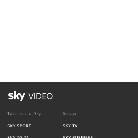
VIDEO
Tutti i siti di Sky:
Servizi:
SKY SPORT
SKY TV
SKY TG 24
SKY BUSINESS