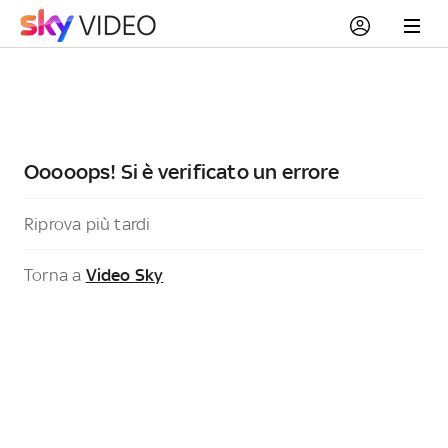
Ooooops! Si è verificato un errore
Riprova più tardi
Torna a
Video Sky