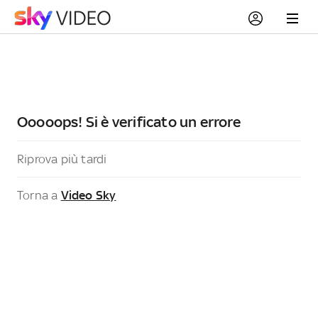
Ooooops! Si è verificato un errore
Riprova più tardi
Torna a
Video Sky