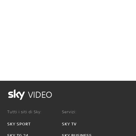
VIDEO
Tutti i siti di Sky:
Servizi:
SKY SPORT
SKY TV
SKY TG 24
SKY BUSINESS