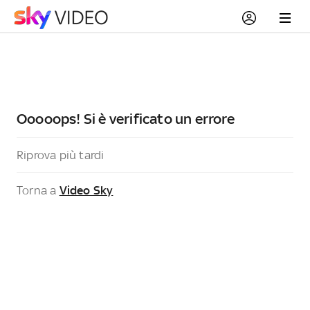
Ooooops! Si è verificato un errore
Riprova più tardi
Torna a
Video Sky