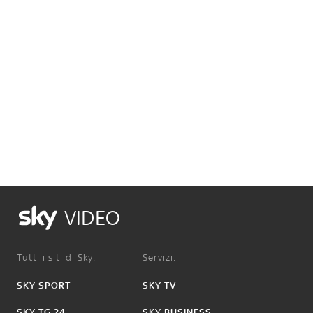
VIDEO
Tutti i siti di Sky:
Servizi:
SKY SPORT
SKY TV
SKY TG 24
SKY BUSINESS