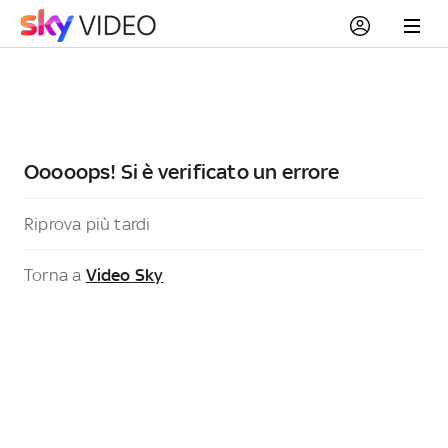
Ooooops! Si è verificato un errore
Riprova più tardi
Torna a
Video Sky