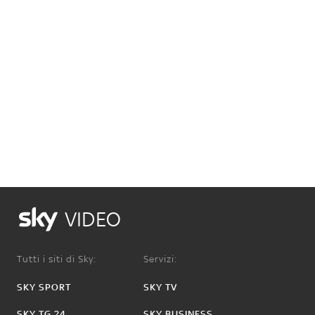
VIDEO
Tutti i siti di Sky:
Servizi:
SKY SPORT
SKY TV
SKY TG 24
SKY BUSINESS