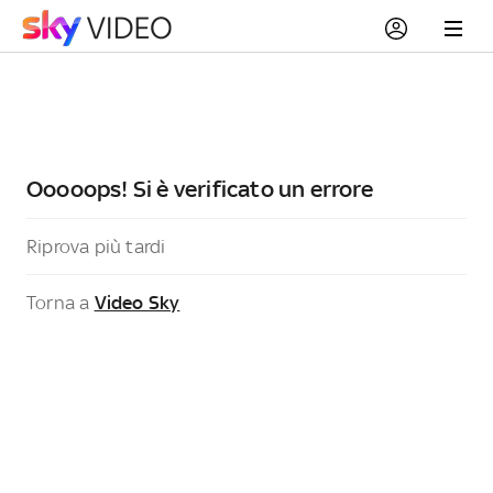
Ooooops! Si è verificato un errore
Riprova più tardi
Torna a
Video Sky