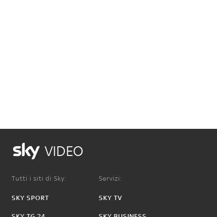
VIDEO
Tutti i siti di Sky:
Servizi:
SKY SPORT
SKY TV
SKY TG 24
SKY BUSINESS