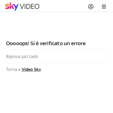
Ooooops! Si è verificato un errore
Riprova più tardi
Torna a
Video Sky