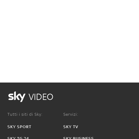
VIDEO
Tutti i siti di Sky:
Servizi:
SKY SPORT
SKY TV
SKY TG 24
SKY BUSINESS