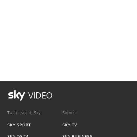
VIDEO
Tutti i siti di Sky:
Servizi:
SKY SPORT
SKY TV
SKY TG 24
SKY BUSINESS