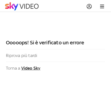
Ooooops! Si è verificato un errore
Riprova più tardi
Torna a
Video Sky