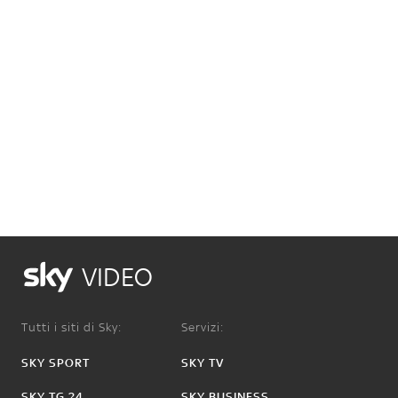
VIDEO
Tutti i siti di Sky:
Servizi:
SKY SPORT
SKY TV
SKY TG 24
SKY BUSINESS