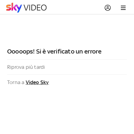
Ooooops! Si è verificato un errore
Riprova più tardi
Torna a
Video Sky