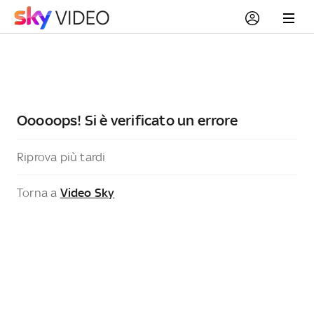
Ooooops! Si è verificato un errore
Riprova più tardi
Torna a
Video Sky