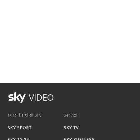
VIDEO
Tutti i siti di Sky:
Servizi:
SKY SPORT
SKY TV
SKY TG 24
SKY BUSINESS