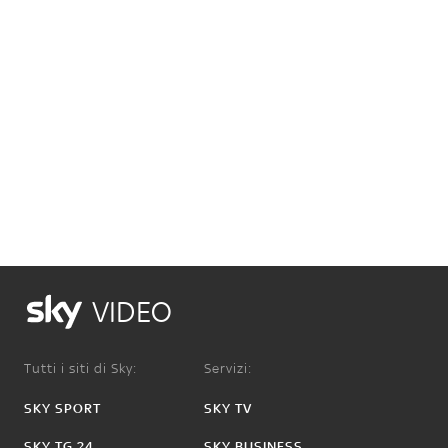
VIDEO
Tutti i siti di Sky:
Servizi:
SKY SPORT
SKY TV
SKY TG 24
SKY BUSINESS