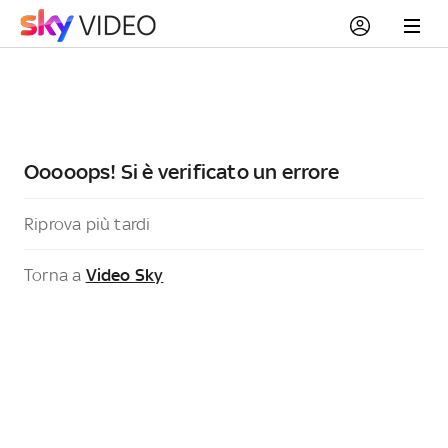
Ooooops! Si è verificato un errore
Riprova più tardi
Torna a
Video Sky