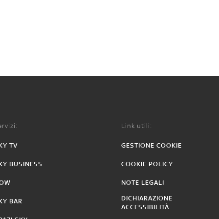
rvizi:
Link utili:
KY TV
GESTIONE COOKIE
KY BUSINESS
COOKIE POLICY
OW
NOTE LEGALI
DICHIARAZIONE
KY BAR
ACCESSIBILITÀ