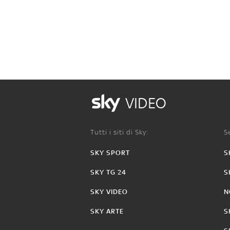
VIDEO
Tutti i siti di Sky:
Se
SKY SPORT
S
SKY TG 24
S
SKY VIDEO
N
SKY ARTE
S