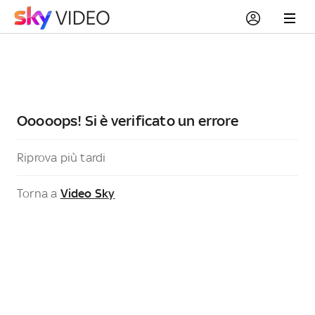
Ooooops! Si è verificato un errore
Riprova più tardi
Torna a
Video Sky