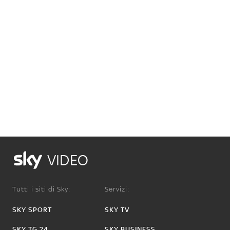
VIDEO
Tutti i siti di Sky:
Servizi:
SKY SPORT
SKY TV
SKY TG 24
SKY BUSINESS