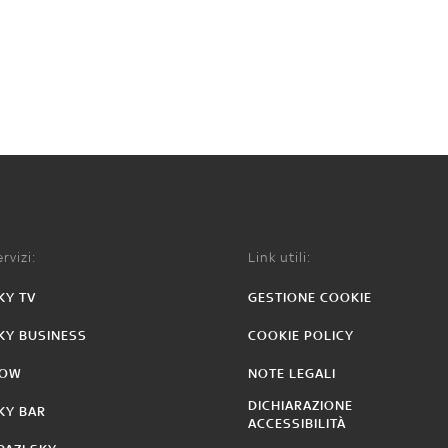
rvizi:
Link utili:
KY TV
GESTIONE COOKIE
KY BUSINESS
COOKIE POLICY
OW
NOTE LEGALI
DICHIARAZIONE
KY BAR
ACCESSIBILITÀ