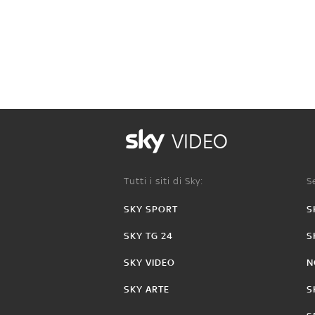
VIDEO
Tutti i siti di Sky:
Se
SKY SPORT
S
SKY TG 24
S
SKY VIDEO
N
SKY ARTE
S