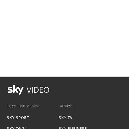
VIDEO
Tutti i siti di Sky:
Servizi:
SKY SPORT
SKY TV
SKY TG 24
SKY BUSINESS