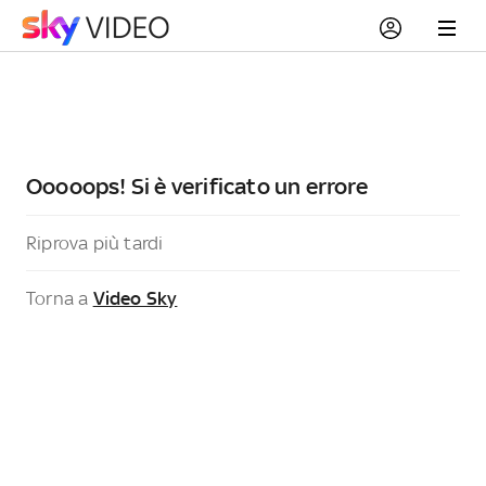
Ooooops! Si è verificato un errore
Riprova più tardi
Torna a
Video Sky