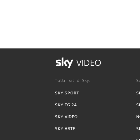
VIDEO
Tutti i siti di Sky:
Se
SKY SPORT
S
SKY TG 24
S
SKY VIDEO
N
SKY ARTE
S