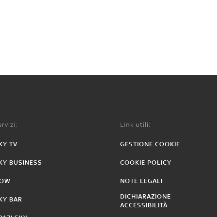
rvizi:
Link utili:
KY TV
GESTIONE COOKIE
KY BUSINESS
COOKIE POLICY
OW
NOTE LEGALI
DICHIARAZIONE
KY BAR
ACCESSIBILITÀ