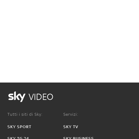
VIDEO
Tutti i siti di Sky:
Servizi:
SKY SPORT
SKY TV
SKY TG 24
SKY BUSINESS