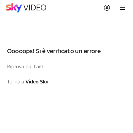
Ooooops! Si è verificato un errore
Riprova più tardi
Torna a
Video Sky