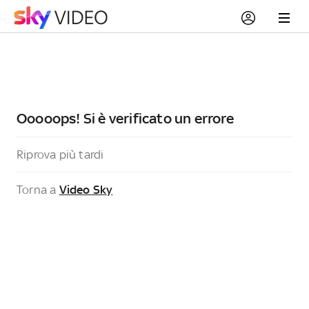
Ooooops! Si è verificato un errore
Riprova più tardi
Torna a
Video Sky