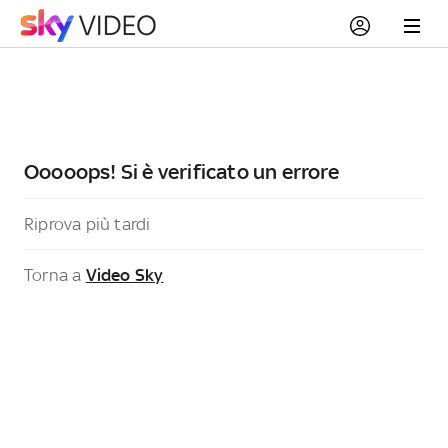
Ooooops! Si è verificato un errore
Riprova più tardi
Torna a
Video Sky