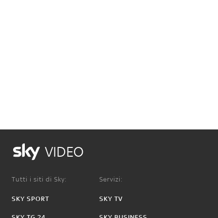
VIDEO
Tutti i siti di Sky:
Servizi:
SKY SPORT
SKY TV
SKY TG 24
SKY BUSINESS