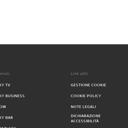
rvizi:
Link utili:
KY TV
GESTIONE COOKIE
KY BUSINESS
COOKIE POLICY
OW
NOTE LEGALI
DICHIARAZIONE
KY BAR
ACCESSIBILITÀ