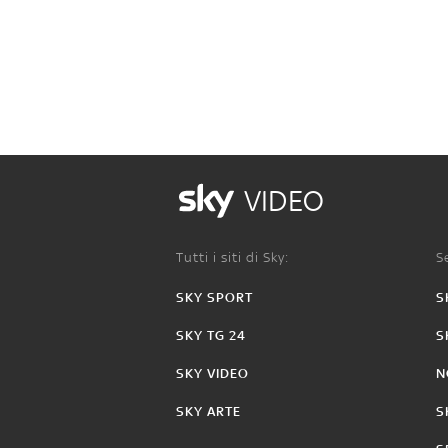
VIDEO
Tutti i siti di Sky:
Se
SKY SPORT
S
SKY TG 24
S
SKY VIDEO
N
SKY ARTE
S