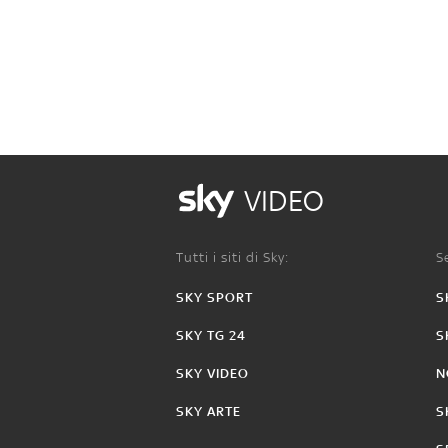
VIDEO
Tutti i siti di Sky:
Se
SKY SPORT
S
SKY TG 24
S
SKY VIDEO
N
SKY ARTE
S