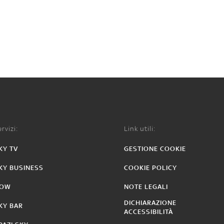
rvizi:
Link utili:
KY TV
GESTIONE COOKIE
KY BUSINESS
COOKIE POLICY
OW
NOTE LEGALI
DICHIARAZIONE
KY BAR
ACCESSIBILITÀ