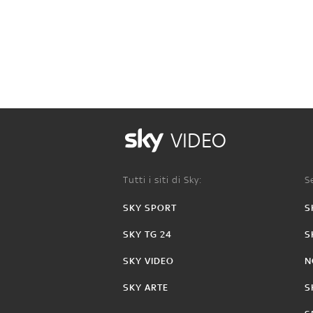
VIDEO
Tutti i siti di Sky:
Se
SKY SPORT
S
SKY TG 24
S
SKY VIDEO
N
SKY ARTE
S