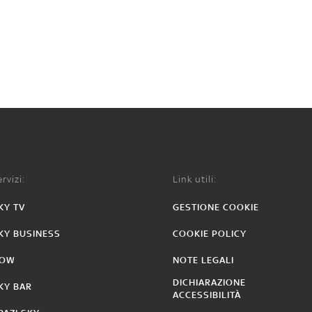
rvizi:
Link utili:
KY TV
GESTIONE COOKIE
KY BUSINESS
COOKIE POLICY
OW
NOTE LEGALI
DICHIARAZIONE
KY BAR
ACCESSIBILITÀ