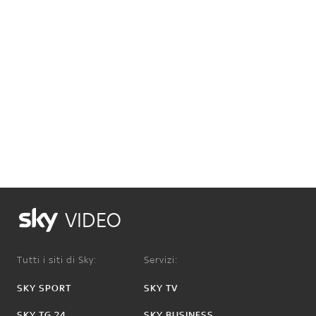
VIDEO
Tutti i siti di Sky:
Servizi:
SKY SPORT
SKY TV
SKY TG 24
SKY BUSINESS