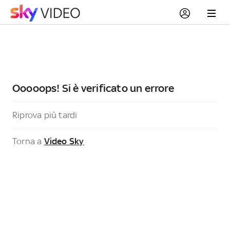
Ooooops! Si è verificato un errore
Riprova più tardi
Torna a
Video Sky